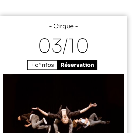
Cirque
03/
10
+ d'infos
Réservation