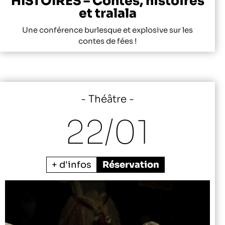
HISTOIRES – Contes, histoires
et tralala
Une conférence burlesque et explosive sur les
contes de fées !
Théâtre
22/
01
+ d'infos
Réservation