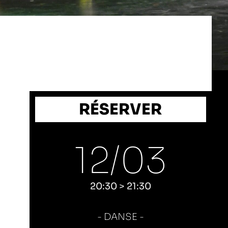
RÉSERVER
12/
03
20:30 > 21:30
DANSE