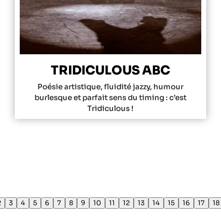
TRIDICULOUS ABC
Poésie artistique, fluidité jazzy, humour
burlesque et parfait sens du timing : c’est
Tridiculous !
2
3
4
5
6
7
8
9
10
11
12
13
14
15
16
17
18