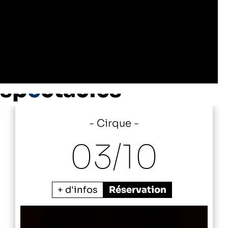
Les autres
sp
e
ctacles
Cirque
03/
10
+ d'infos
Réservation