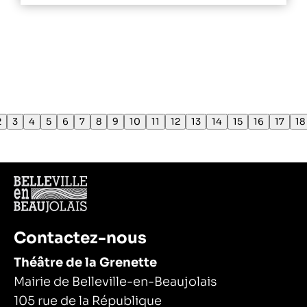
2
3
4
5
6
7
8
9
10
11
12
13
14
15
16
17
18
Contactez-nous
Théâtre de la Grenette
Mairie de Belleville-en-Beaujolais
105 rue de la République