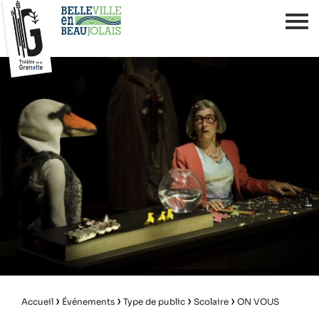
›
›
›
›
Accueil
Événements
Type de public
Scolaire
ON VOUS