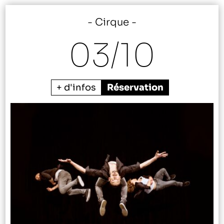
Cirque
03/
10
+ d'infos
Réservation