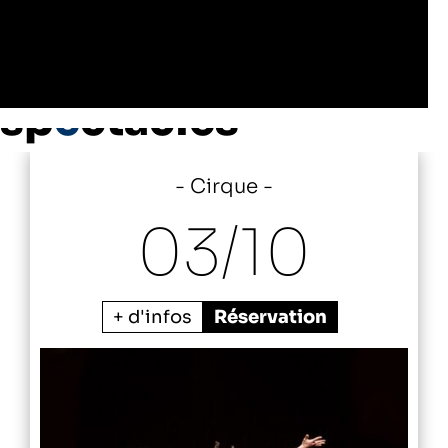
Les autres
sp
e
ctacles
Cirque
03/
10
+ d'infos
Réservation