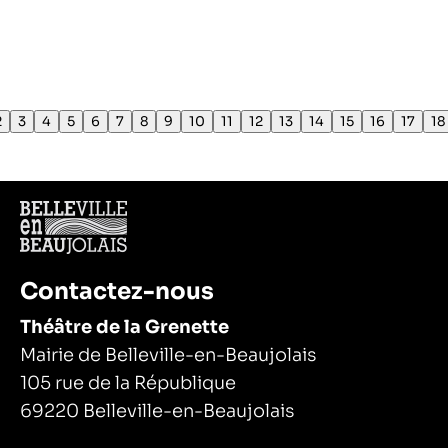
2
3
4
5
6
7
8
9
10
11
12
13
14
15
16
17
18
Contactez-nous
Théâtre de la Grenette
Mairie de Belleville-en-Beaujolais
105 rue de la République
69220 Belleville-en-Beaujolais