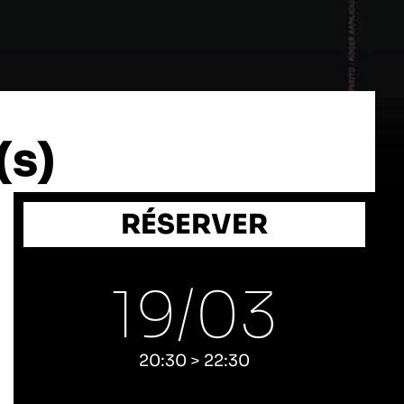
(s)
RÉSERVER
19/
03
20:30 > 22:30