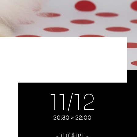
11/
12
20:30 > 22:00
THÉÂTRE