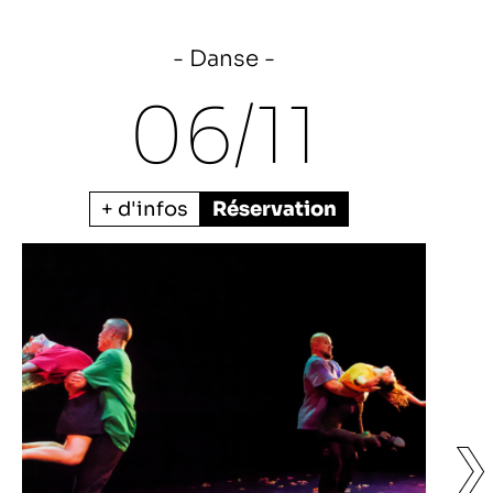
Danse
06/
11
+ d'infos
Réservation
❯