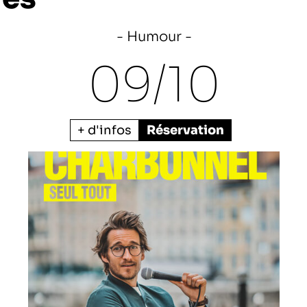
Humour
09/
10
+ d'infos
Réservation