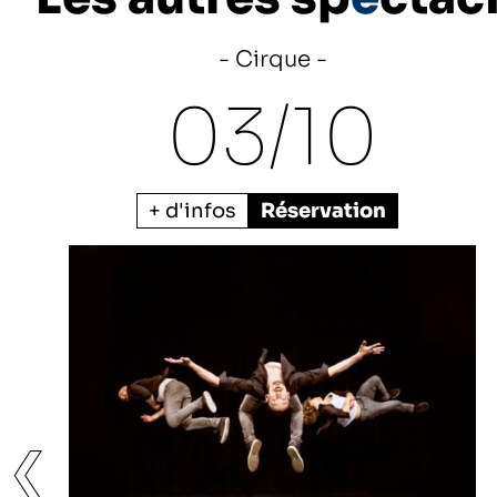
Cirque
03/
10
+ d'infos
Réservation
❮