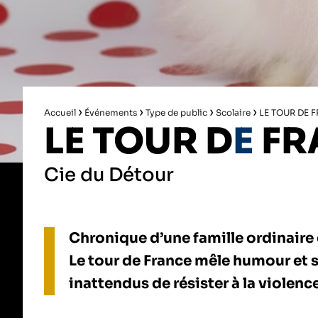
›
›
›
›
Accueil
Événements
Type de public
Scolaire
LE TOUR DE 
LE TOUR D
E
FR
Cie du Détour
Chronique d’une famille ordinaire e
Le tour de France mêle humour et 
inattendus de résister à la violen