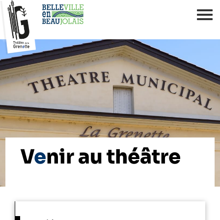
V
e
nir au théâtre