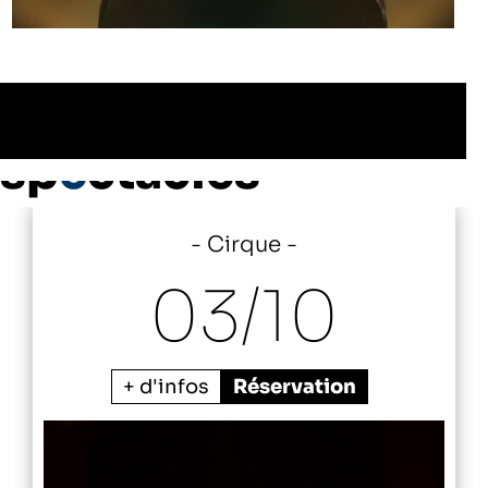
Les autres
sp
e
ctacles
Cirque
03/
10
+ d'infos
Réservation