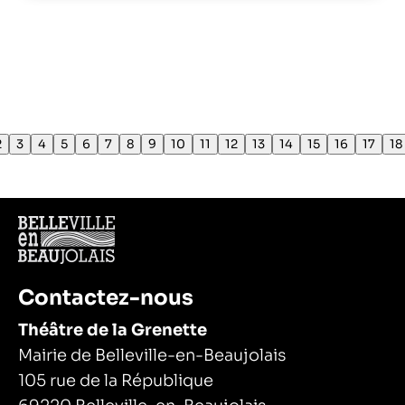
2
3
4
5
6
7
8
9
10
11
12
13
14
15
16
17
18
Contactez-nous
Théâtre de la Grenette
Mairie de Belleville-en-Beaujolais
105 rue de la République