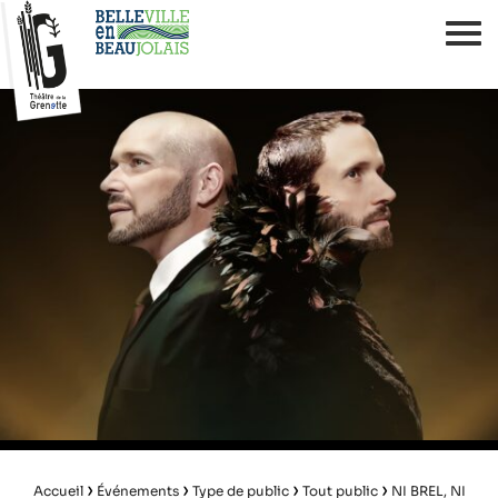
›
›
›
›
Accueil
Événements
Type de public
Tout public
NI BREL, NI