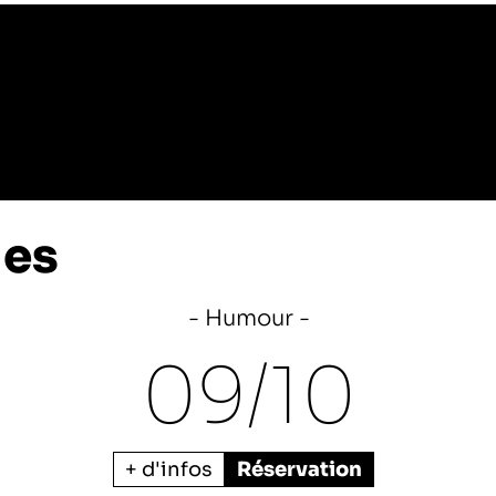
les
Humour
09/
10
+ d'infos
Réservation