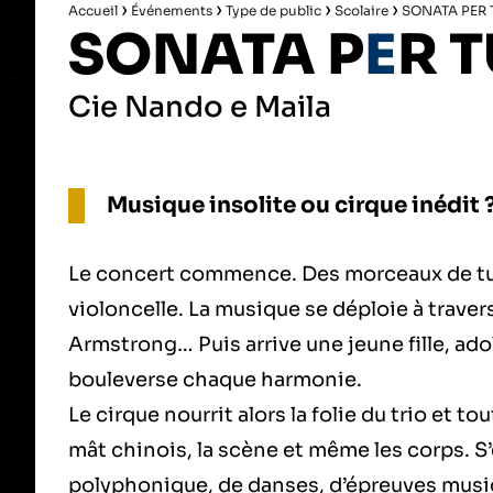
›
›
›
›
Accueil
Événements
Type de public
Scolaire
SONATA PER 
SONATA P
E
R T
Cie Nando e Maila
Musique insolite ou cirque inédit ? 
Le concert commence. Des morceaux de t
violoncelle. La musique se déploie à traver
Armstrong… Puis arrive une jeune fille, ad
bouleverse chaque harmonie.
Le cirque nourrit alors la folie du trio et 
mât chinois, la scène et même les corps. 
polyphonique, de danses, d’épreuves music