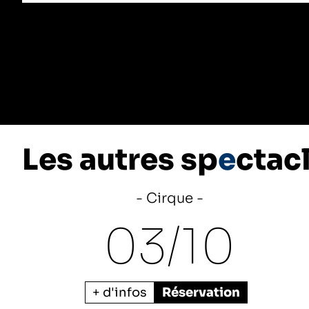
Les autres sp
e
ctac
Cirque
03/
10
+ d'infos
Réservation