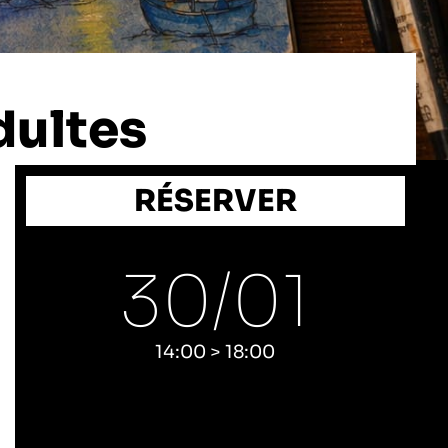
ultes
RÉSERVER
30/
01
14:00 > 18:00