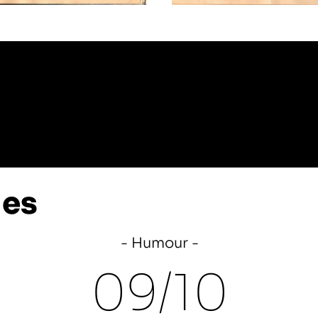
les
Humour
09/
10