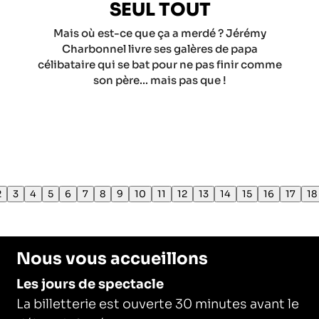
SEUL TOUT
Mais où est-ce que ça a merdé ? Jérémy
Charbonnel livre ses galères de papa
célibataire qui se bat pour ne pas finir comme
son père... mais pas que !
2
3
4
5
6
7
8
9
10
11
12
13
14
15
16
17
18
Nous vous accueillons
Les jours de spectacle
La billetterie est ouverte 30 minutes avant le