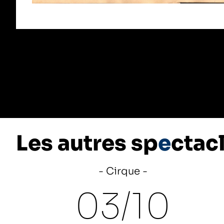
Les autres sp
e
ctac
Cirque
03/
10