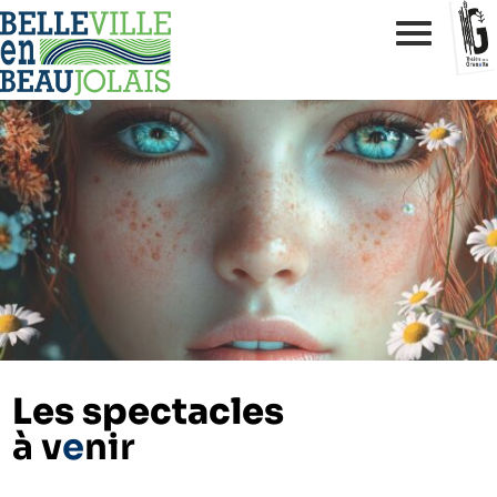
Les spectacles
à v
e
nir