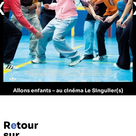
❮
Allons enfants – au cinéma Le Singulier(s)
Partenariat avec le cinéma Le Singulier(s)
R
e
tour
sur…