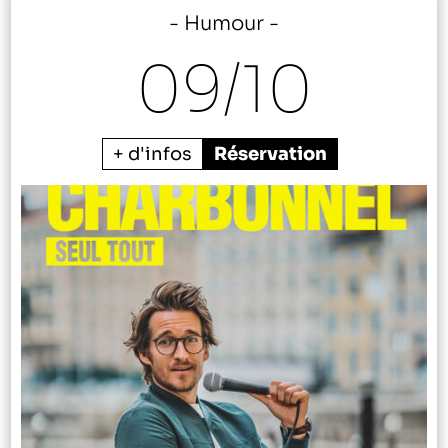
Humour
09/
10
+ d'infos
Réservation