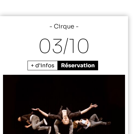
Cirque
03/
10
+ d'infos
Réservation