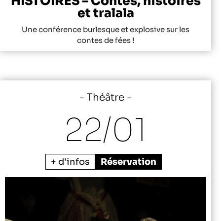
HISTOIRES – Contes, histoires
et tralala
Une conférence burlesque et explosive sur les
contes de fées !
Théâtre
22/
01
+ d'infos
Réservation