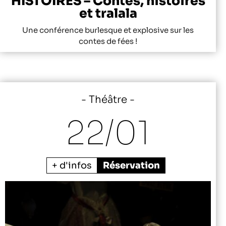
HISTOIRES – Contes, histoires
et tralala
Une conférence burlesque et explosive sur les
contes de fées !
Théâtre
22/
01
+ d'infos
Réservation