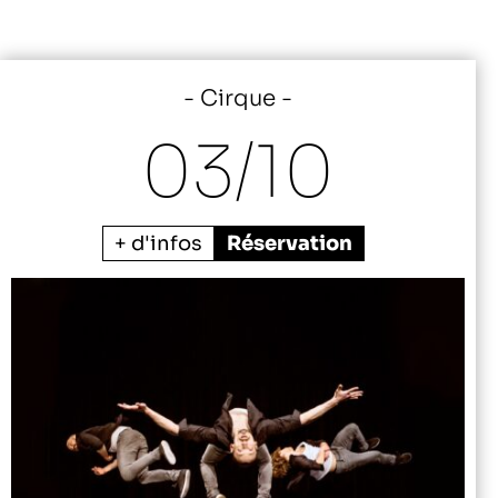
Cirque
03/
10
+ d'infos
Réservation