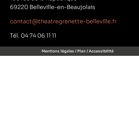
69220 Belleville-en-Beaujolais
contact@theatregrenette-belleville.fr
Tél. 04 74 06 11 11
Mentions légales
/
Plan
/
Accessibilité