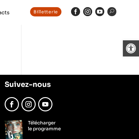



Billetterie
acts
Ouvrir l
Suivez-nous
Facebook
Instagram
YouTube
Télécharger
le programme