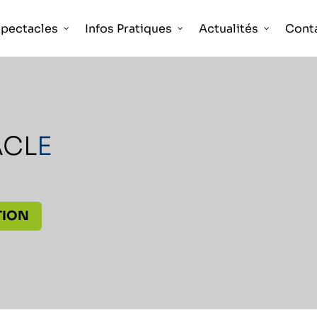
pectacles
Infos Pratiques
Actualités
Cont
ACL
E
TION