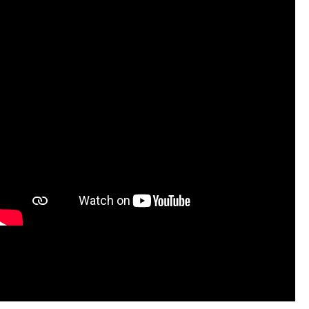
Avec le soutien de : Collectif 734 à Crest
(26), La DRAC Auvergne-Rhône-Alpes, La
Cascade, Pôle National Cirque à Bourg-St-
Andéol (07), Théâtre St Jean de Maurienne
(73), Espace 1500 à Ambérieu en Bugey
(01), Piste d’Azur à la Roquette sur Siagne
(06), Émile Sabord Production (07)