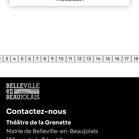
2
3
4
5
6
7
8
9
10
11
12
13
14
15
16
17
18
Contactez-nous
Théâtre de la Grenette
Mairie de Belleville-en-Beaujolais