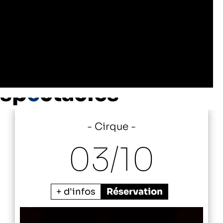
Les autres
sp
e
ctacles
Cirque
03/
10
+ d'infos
Réservation